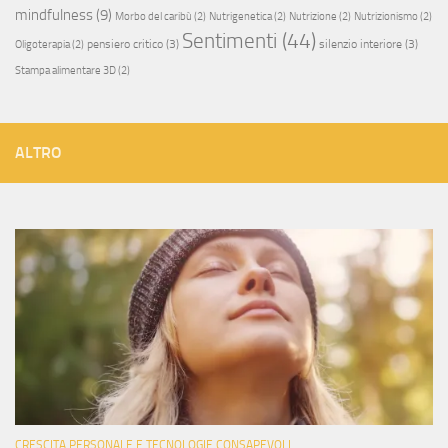
mindfulness
(9)
Morbo del caribù
(2)
Nutrigenetica
(2)
Nutrizione
(2)
Nutrizionismo
(2)
Sentimenti
(44)
pensiero critico
(3)
silenzio interiore
(3)
Oligoterapia
(2)
Stampa alimentare 3D
(2)
ALTRO
CRESCITA PERSONALE E TECNOLOGIE CONSAPEVOLI