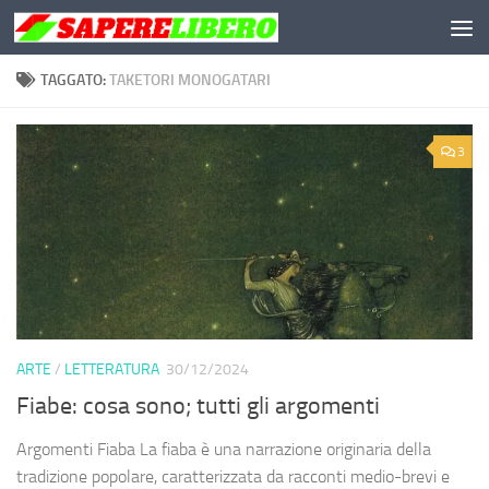
Salta al contenuto
TAGGATO:
TAKETORI MONOGATARI
3
ARTE
/
LETTERATURA
30/12/2024
Fiabe: cosa sono; tutti gli argomenti
Argomenti Fiaba La fiaba è una narrazione originaria della
tradizione popolare, caratterizzata da racconti medio-brevi e