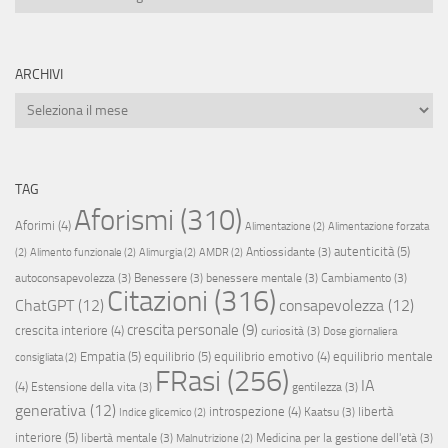
ARCHIVI
Archivi
TAG
Aforismi
(310)
Aforimi
(4)
Alimentazione
(2)
Alimentazione forzata
autenticità
(5)
Antiossidante
(3)
(2)
Alimento funzionale
(2)
Alimurgia
(2)
AMDR
(2)
autoconsapevolezza
(3)
Benessere
(3)
benessere mentale
(3)
Cambiamento
(3)
Citazioni
(316)
ChatGPT
(12)
consapevolezza
(12)
crescita personale
(9)
crescita interiore
(4)
curiosità
(3)
Dose giornaliera
Empatia
(5)
equilibrio
(5)
equilibrio emotivo
(4)
equilibrio mentale
consigliata
(2)
FRasi
(256)
IA
(4)
Estensione della vita
(3)
gentilezza
(3)
generativa
(12)
introspezione
(4)
libertà
Kaatsu
(3)
Indice glicemico
(2)
interiore
(5)
libertà mentale
(3)
Medicina per la gestione dell'età
(3)
Malnutrizione
(2)