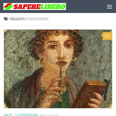
Salta al contenuto
TAGGATO:
STIEFOGRAFIE
1
ARTE
/
LETTERATURA
28/12/2024