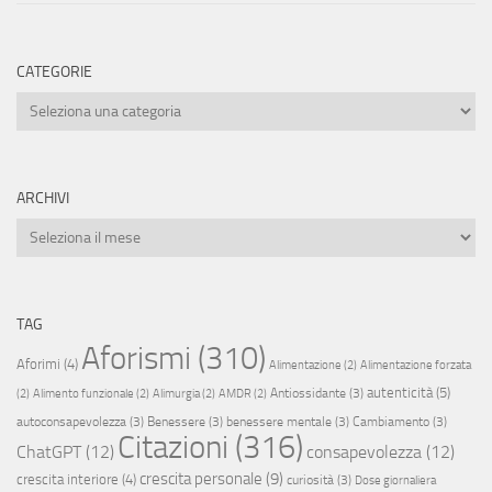
CATEGORIE
Categorie
ARCHIVI
Archivi
TAG
Aforismi
(310)
Aforimi
(4)
Alimentazione
(2)
Alimentazione forzata
autenticità
(5)
Antiossidante
(3)
(2)
Alimento funzionale
(2)
Alimurgia
(2)
AMDR
(2)
autoconsapevolezza
(3)
Benessere
(3)
benessere mentale
(3)
Cambiamento
(3)
Citazioni
(316)
ChatGPT
(12)
consapevolezza
(12)
crescita personale
(9)
crescita interiore
(4)
curiosità
(3)
Dose giornaliera