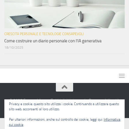
CRESCITA PERSONALE E TECNOLOGIE CONSAPEVOLI
Come costruire un diario personale con l’IA generativa
18/10/2025
© 2025 Sapere Libero · Tutti i diritti riservati · Pensare è libertà.
Privacy e cookie: questo sito utilizza i cookie. Continuando a utilizzare questo
sito web, acconsenti al loro utilizzo.
Per ulteriori informazioni, anche sul controllo dei cookie, leggi qui:
Informativa
sui cookie