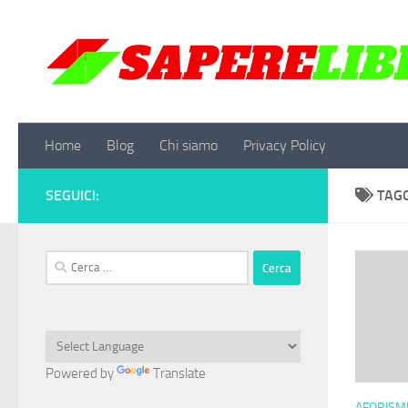
Salta al contenuto
Home
Blog
Chi siamo
Privacy Policy
SEGUICI:
TAG
Ricerca
per:
Powered by
Translate
AFORISMI