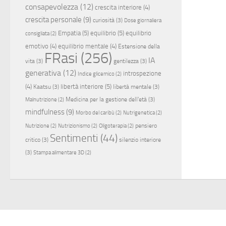
consapevolezza
(12)
crescita interiore
(4)
crescita personale
(9)
curiosità
(3)
Dose giornaliera
Empatia
(5)
equilibrio
(5)
equilibrio
consigliata
(2)
emotivo
(4)
equilibrio mentale
(4)
Estensione della
FRasi
(256)
IA
vita
(3)
gentilezza
(3)
generativa
(12)
introspezione
Indice glicemico
(2)
(4)
libertà interiore
(5)
Kaatsu
(3)
libertà mentale
(3)
Medicina per la gestione dell'età
(3)
Malnutrizione
(2)
mindfulness
(9)
Morbo del caribù
(2)
Nutrigenetica
(2)
pensiero
Nutrizione
(2)
Nutrizionismo
(2)
Oligoterapia
(2)
Sentimenti
(44)
critico
(3)
silenzio interiore
(3)
Stampa alimentare 3D
(2)