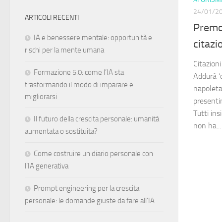
24/01/2
ARTICOLI RECENTI
Premon
IA e benessere mentale: opportunità e
citazi
rischi per la mente umana
Citazion
Formazione 5.0: come l’IA sta
Addurà ‘o
trasformando il modo di imparare e
napoleta
migliorarsi
presenti
Tutti in
Il futuro della crescita personale: umanità
non ha...
aumentata o sostituita?
Come costruire un diario personale con
l’IA generativa
Prompt engineering per la crescita
personale: le domande giuste da fare all’IA