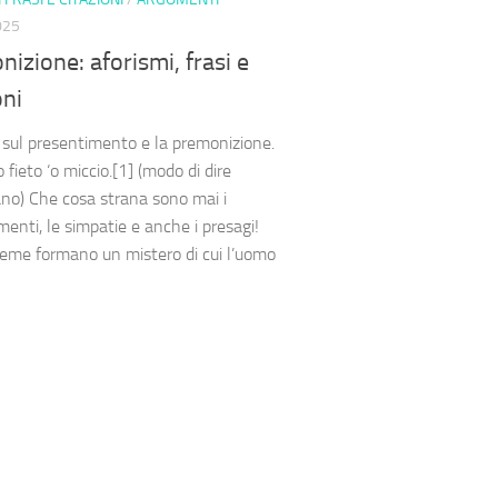
025
izione: aforismi, frasi e
oni
i sul presentimento e la premonizione.
 fieto ‘o miccio.[1] (modo di dire
no) Che cosa strana sono mai i
menti, le simpatie e anche i presagi!
sieme formano un mistero di cui l’uomo