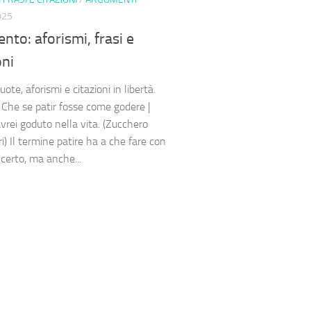
025
nto: aforismi, frasi e
oni
ote, aforismi e citazioni in libertà.
i Che se patir fosse come godere |
vrei goduto nella vita. (Zucchero
i) Il termine patire ha a che fare con
, certo, ma anche...