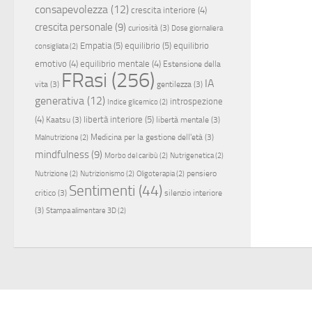
consapevolezza
(12)
crescita interiore
(4)
crescita personale
(9)
curiosità
(3)
Dose giornaliera
Empatia
(5)
equilibrio
(5)
equilibrio
consigliata
(2)
emotivo
(4)
equilibrio mentale
(4)
Estensione della
FRasi
(256)
IA
vita
(3)
gentilezza
(3)
generativa
(12)
introspezione
Indice glicemico
(2)
(4)
libertà interiore
(5)
Kaatsu
(3)
libertà mentale
(3)
Medicina per la gestione dell'età
(3)
Malnutrizione
(2)
mindfulness
(9)
Morbo del caribù
(2)
Nutrigenetica
(2)
pensiero
Nutrizione
(2)
Nutrizionismo
(2)
Oligoterapia
(2)
Sentimenti
(44)
critico
(3)
silenzio interiore
(3)
Stampa alimentare 3D
(2)