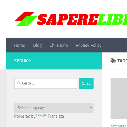
Salta al contenuto
Home
Blog
Chi siamo
Privacy Policy
SEGUICI:
TAG
Ricerca
per:
Powered by
Translate
AFORISMI