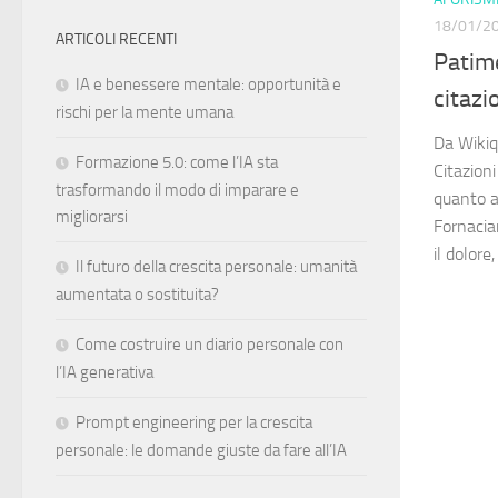
18/01/2
ARTICOLI RECENTI
Patime
IA e benessere mentale: opportunità e
citazi
rischi per la mente umana
Da Wikiqu
Formazione 5.0: come l’IA sta
Citazion
trasformando il modo di imparare e
quanto a
migliorarsi
Fornaciar
il dolore
Il futuro della crescita personale: umanità
aumentata o sostituita?
Come costruire un diario personale con
l’IA generativa
Prompt engineering per la crescita
personale: le domande giuste da fare all’IA