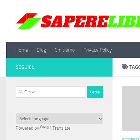
Salta al contenuto
Home
Blog
Chi siamo
Privacy Policy
SEGUICI:
TAG
Ricerca
per:
Powered by
Translate
AFORISMI