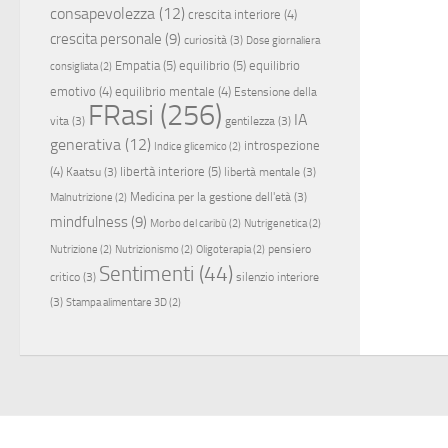
consapevolezza
(12)
crescita interiore
(4)
crescita personale
(9)
curiosità
(3)
Dose giornaliera
Empatia
(5)
equilibrio
(5)
equilibrio
consigliata
(2)
emotivo
(4)
equilibrio mentale
(4)
Estensione della
FRasi
(256)
IA
vita
(3)
gentilezza
(3)
generativa
(12)
introspezione
Indice glicemico
(2)
(4)
libertà interiore
(5)
Kaatsu
(3)
libertà mentale
(3)
Medicina per la gestione dell'età
(3)
Malnutrizione
(2)
mindfulness
(9)
Morbo del caribù
(2)
Nutrigenetica
(2)
pensiero
Nutrizione
(2)
Nutrizionismo
(2)
Oligoterapia
(2)
Sentimenti
(44)
critico
(3)
silenzio interiore
(3)
Stampa alimentare 3D
(2)