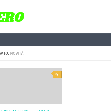
GATO:
NOVITÀ
1
 FRASI E CITAZIONI
/
ARGOMENTI