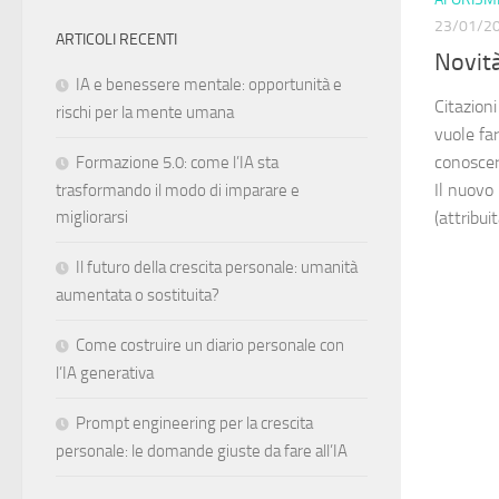
23/01/2
ARTICOLI RECENTI
Novità
IA e benessere mentale: opportunità e
Citazioni
rischi per la mente umana
vuole fa
conoscer
Formazione 5.0: come l’IA sta
Il nuovo 
trasformando il modo di imparare e
(attribui
migliorarsi
Il futuro della crescita personale: umanità
aumentata o sostituita?
Come costruire un diario personale con
l’IA generativa
Prompt engineering per la crescita
personale: le domande giuste da fare all’IA