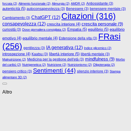
Antiossidante
(3)
forzata
(2)
Alimento funzionale
(2)
Alimurgia
(2)
AMDR
(2)
autenticità
(5)
autoconsapevolezza
(3)
Benessere
(3)
benessere mentale
(3)
Citazioni
(316)
ChatGPT
(12)
Cambiamento
(3)
consapevolezza
(12)
crescita personale
(9)
crescita interiore
(4)
Empatia
(5)
equilibrio
(5)
curiosità
(3)
equilibrio
Dose giornaliera consigliata
(2)
FRasi
emotivo
(4)
equilibrio mentale
(4)
Estensione della vita
(3)
(256)
IA generativa
(12)
gentilezza
(3)
Indice glicemico
(2)
libertà interiore
(5)
introspezione
(4)
Kaatsu
(3)
libertà mentale
(3)
mindfulness
(9)
Medicina per la gestione dell'età
(3)
Malnutrizione
(2)
Morbo
del caribù
(2)
Nutrigenetica
(2)
Nutrizione
(2)
Nutrizionismo
(2)
Oligoterapia
(2)
Sentimenti
(44)
pensiero critico
(3)
silenzio interiore
(3)
Stampa
alimentare 3D
(2)
Altro