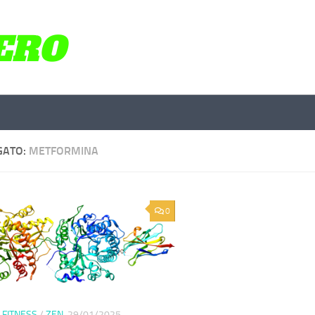
GATO:
METFORMINA
0
 FITNESS
/
ZEN
29/01/2025