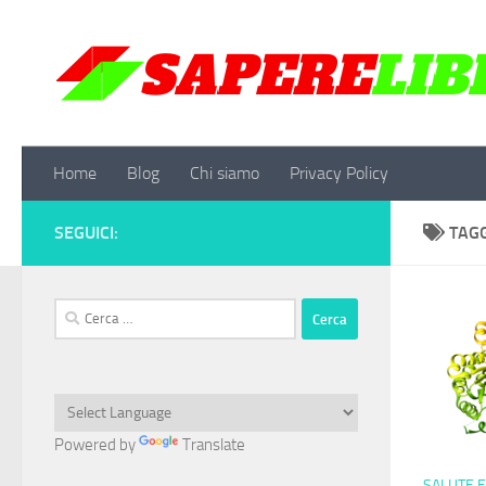
Salta al contenuto
Home
Blog
Chi siamo
Privacy Policy
SEGUICI:
TAG
Ricerca
per:
Powered by
Translate
SALUTE E