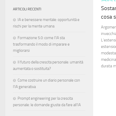
Sosta
ARTICOLI RECENTI
cosa s
IA e benessere mentale: opportunità e
rischi per la mente umana
Argoment
invecchi
Formazione 5.0: come l’IA sta
L’estensi
trasformando il modo di imparare e
estensio
migliorarsi
modestam
medicina
Il futuro della crescita personale: umanità
durata ma
aumentata o sostituita?
Come costruire un diario personale con
l’IA generativa
Prompt engineering per la crescita
personale: le domande giuste da fare all’IA