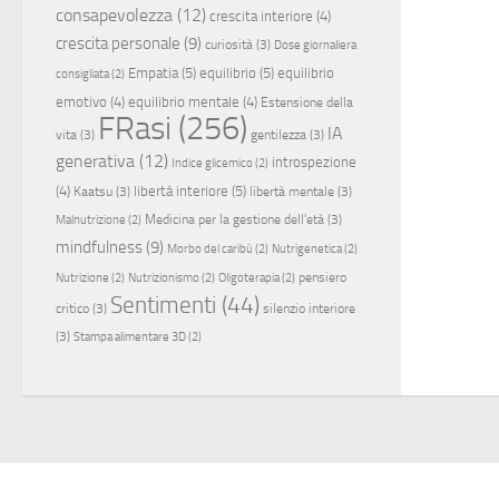
consapevolezza
(12)
crescita interiore
(4)
crescita personale
(9)
curiosità
(3)
Dose giornaliera
Empatia
(5)
equilibrio
(5)
equilibrio
consigliata
(2)
emotivo
(4)
equilibrio mentale
(4)
Estensione della
FRasi
(256)
IA
vita
(3)
gentilezza
(3)
generativa
(12)
introspezione
Indice glicemico
(2)
(4)
libertà interiore
(5)
Kaatsu
(3)
libertà mentale
(3)
Medicina per la gestione dell'età
(3)
Malnutrizione
(2)
mindfulness
(9)
Morbo del caribù
(2)
Nutrigenetica
(2)
pensiero
Nutrizione
(2)
Nutrizionismo
(2)
Oligoterapia
(2)
Sentimenti
(44)
critico
(3)
silenzio interiore
(3)
Stampa alimentare 3D
(2)