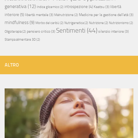
generativa
(12)
introspezione
(4)
libertà
Kaatsu
(3)
Indice glicemico
(2)
interiore
(5)
libertà mentale
(3)
Medicina per la gestione dell'età
(3)
Malnutrizione
(2)
mindfulness
(9)
Morbo del caribù
(2)
Nutrigenetica
(2)
Nutrizione
(2)
Nutrizionismo
(2)
Sentimenti
(44)
pensiero critico
(3)
silenzio interiore
(3)
Oligoterapia
(2)
Stampa alimentare 3D
(2)
ALTRO