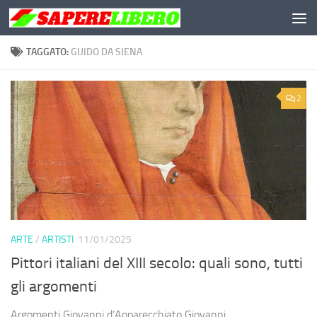
Salta al contenuto
TAGGATO:
GUIDO DA SIENA
2
ARTE
/
ARTISTI
11/01/2025
Pittori italiani del XIII secolo: quali sono, tutti
gli argomenti
Argomenti Giovanni d’Apparecchiato Giovanni