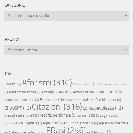
CATEGORIE
Categorie
ARCHIVI
Archivi
TAG
Aforismi
(310)
Aforimi
(4)
Alimentazione
(2)
Alimentazione forzata
autenticità
(5)
Antiossidante
(3)
(2)
Alimento funzionale
(2)
Alimurgia
(2)
AMDR
(2)
autoconsapevolezza
(3)
Benessere
(3)
benessere mentale
(3)
Cambiamento
(3)
Citazioni
(316)
ChatGPT
(12)
consapevolezza
(12)
crescita personale
(9)
crescita interiore
(4)
curiosità
(3)
Dose giornaliera
Empatia
(5)
equilibrio
(5)
equilibrio emotivo
(4)
equilibrio mentale
consigliata
(2)
FRasi
(256)
IA
(4)
Estensione della vita
(3)
gentilezza
(3)