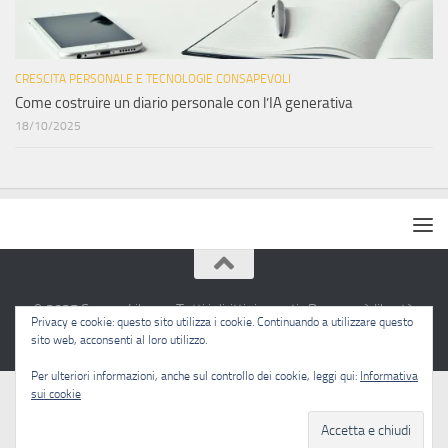
CRESCITA PERSONALE E TECNOLOGIE CONSAPEVOLI
Come costruire un diario personale con l’IA generativa
18/10/2025
© 2025 Sapere Libero · Tutti i diritti riservati · Pensare è libertà.
Privacy e cookie: questo sito utilizza i cookie. Continuando a utilizzare questo
sito web, acconsenti al loro utilizzo.
Per ulteriori informazioni, anche sul controllo dei cookie, leggi qui:
Informativa
sui cookie