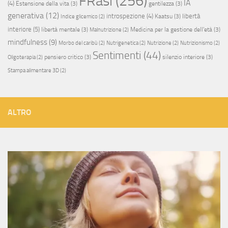
FRasi
(256)
IA
(4)
Estensione della vita
(3)
gentilezza
(3)
generativa
(12)
introspezione
(4)
libertà
Kaatsu
(3)
Indice glicemico
(2)
interiore
(5)
libertà mentale
(3)
Medicina per la gestione dell'età
(3)
Malnutrizione
(2)
mindfulness
(9)
Morbo del caribù
(2)
Nutrigenetica
(2)
Nutrizione
(2)
Nutrizionismo
(2)
Sentimenti
(44)
pensiero critico
(3)
silenzio interiore
(3)
Oligoterapia
(2)
Stampa alimentare 3D
(2)
ALTRO