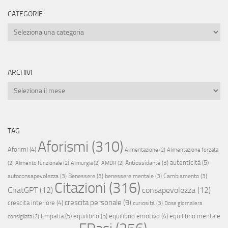
CATEGORIE
Categorie
ARCHIVI
Archivi
TAG
Aforismi
(310)
Aforimi
(4)
Alimentazione
(2)
Alimentazione forzata
autenticità
(5)
Antiossidante
(3)
(2)
Alimento funzionale
(2)
Alimurgia
(2)
AMDR
(2)
autoconsapevolezza
(3)
Benessere
(3)
benessere mentale
(3)
Cambiamento
(3)
Citazioni
(316)
ChatGPT
(12)
consapevolezza
(12)
crescita personale
(9)
crescita interiore
(4)
curiosità
(3)
Dose giornaliera
Empatia
(5)
equilibrio
(5)
equilibrio emotivo
(4)
equilibrio mentale
consigliata
(2)