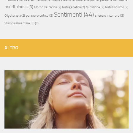
mindfulness
(9)
Morbo del caribù
(2)
Nutrigenetica
(2)
Nutrizione
(2)
Nutrizionismo
(2)
Sentimenti
(44)
pensiero critico
(3)
silenzio interiore
(3)
Oligoterapia
(2)
Stampa alimentare 3D
(2)
ALTRO