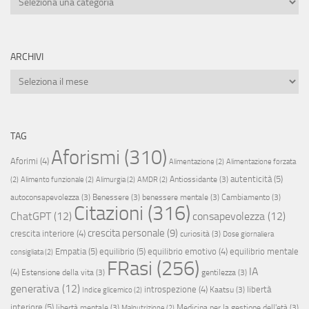
ARCHIVI
Archivi
TAG
Aforismi
(310)
Aforimi
(4)
Alimentazione
(2)
Alimentazione forzata
autenticità
(5)
Antiossidante
(3)
(2)
Alimento funzionale
(2)
Alimurgia
(2)
AMDR
(2)
autoconsapevolezza
(3)
Benessere
(3)
benessere mentale
(3)
Cambiamento
(3)
Citazioni
(316)
ChatGPT
(12)
consapevolezza
(12)
crescita personale
(9)
crescita interiore
(4)
curiosità
(3)
Dose giornaliera
Empatia
(5)
equilibrio
(5)
equilibrio emotivo
(4)
equilibrio mentale
consigliata
(2)
FRasi
(256)
IA
(4)
Estensione della vita
(3)
gentilezza
(3)
generativa
(12)
introspezione
(4)
libertà
Kaatsu
(3)
Indice glicemico
(2)
interiore
(5)
libertà mentale
(3)
Medicina per la gestione dell'età
(3)
Malnutrizione
(2)