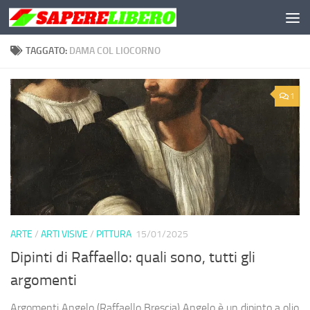
Salta al contenuto
TAGGATO:
DAMA COL LIOCORNO
1
ARTE
/
ARTI VISIVE
/
PITTURA
15/01/2025
Dipinti di Raffaello: quali sono, tutti gli
argomenti
Argomenti Angelo (Raffaello Brescia) Angelo è un dipinto a olio