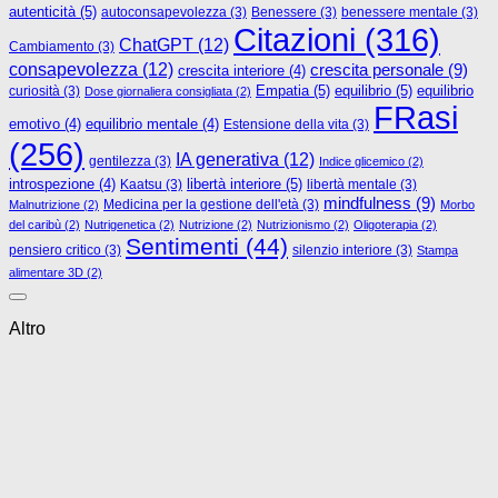
autenticità
(5)
autoconsapevolezza
(3)
Benessere
(3)
benessere mentale
(3)
Citazioni
(316)
ChatGPT
(12)
Cambiamento
(3)
consapevolezza
(12)
crescita personale
(9)
crescita interiore
(4)
Empatia
(5)
equilibrio
(5)
curiosità
(3)
equilibrio
Dose giornaliera consigliata
(2)
FRasi
emotivo
(4)
equilibrio mentale
(4)
Estensione della vita
(3)
(256)
IA generativa
(12)
gentilezza
(3)
Indice glicemico
(2)
libertà interiore
(5)
introspezione
(4)
Kaatsu
(3)
libertà mentale
(3)
mindfulness
(9)
Medicina per la gestione dell'età
(3)
Malnutrizione
(2)
Morbo
del caribù
(2)
Nutrigenetica
(2)
Nutrizione
(2)
Nutrizionismo
(2)
Oligoterapia
(2)
Sentimenti
(44)
pensiero critico
(3)
silenzio interiore
(3)
Stampa
alimentare 3D
(2)
Altro