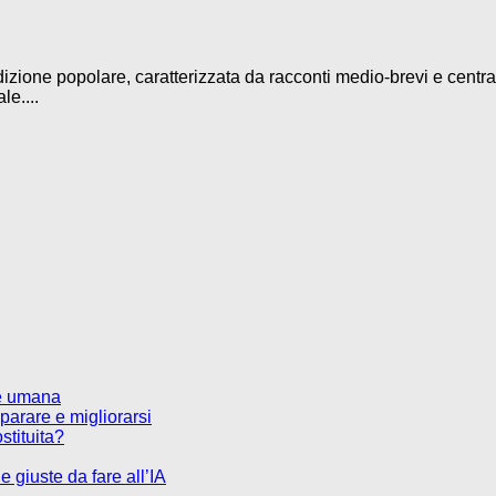
izione popolare, caratterizzata da racconti medio-brevi e centrati
le....
te umana
parare e migliorarsi
stituita?
 giuste da fare all’IA