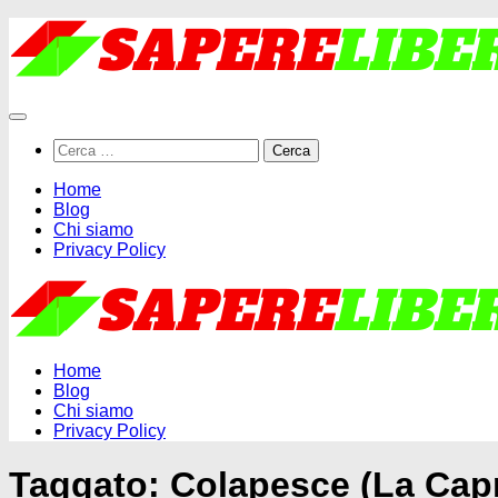
Salta
al
contenuto
Ricerca
per:
Home
Blog
Chi siamo
Privacy Policy
Home
Blog
Chi siamo
Privacy Policy
Taggato:
Colapesce (La Capr