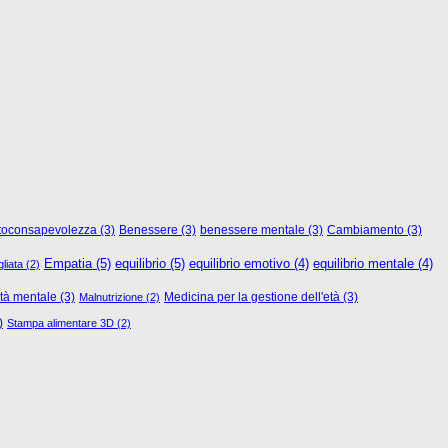
toconsapevolezza
(3)
Benessere
(3)
benessere mentale
(3)
Cambiamento
(3)
Empatia
(5)
equilibrio
(5)
equilibrio emotivo
(4)
equilibrio mentale
(4)
liata
(2)
rtà mentale
(3)
Medicina per la gestione dell'età
(3)
Malnutrizione
(2)
)
Stampa alimentare 3D
(2)