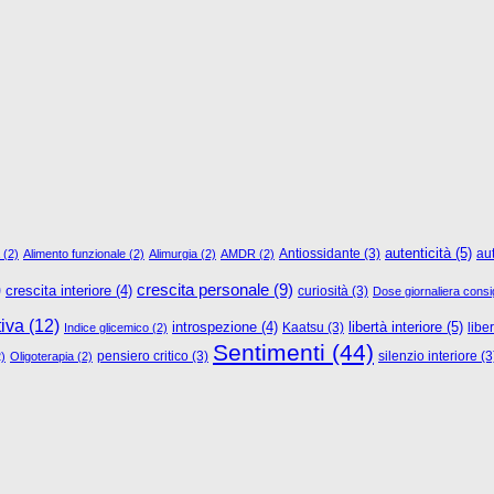
autenticità
(5)
Antiossidante
(3)
au
(2)
Alimento funzionale
(2)
Alimurgia
(2)
AMDR
(2)
)
crescita personale
(9)
crescita interiore
(4)
curiosità
(3)
Dose giornaliera consig
tiva
(12)
libertà interiore
(5)
introspezione
(4)
Kaatsu
(3)
libe
Indice glicemico
(2)
Sentimenti
(44)
pensiero critico
(3)
silenzio interiore
(3
)
Oligoterapia
(2)