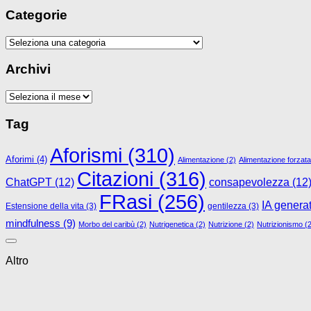
Categorie
Categorie
Archivi
Archivi
Tag
Aforismi
(310)
Aforimi
(4)
Alimentazione
(2)
Alimentazione forzata
Citazioni
(316)
ChatGPT
(12)
consapevolezza
(12
FRasi
(256)
IA genera
Estensione della vita
(3)
gentilezza
(3)
mindfulness
(9)
Morbo del caribù
(2)
Nutrigenetica
(2)
Nutrizione
(2)
Nutrizionismo
(2
Altro