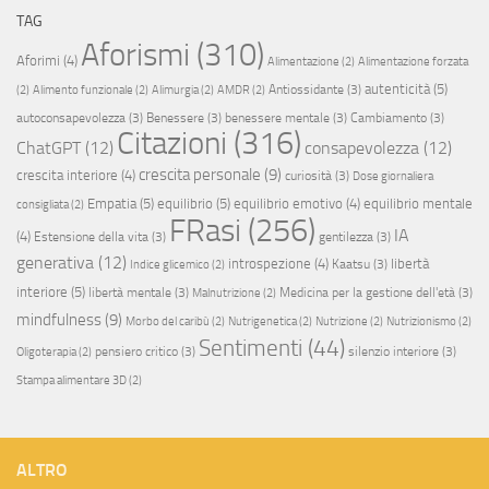
TAG
Aforismi
(310)
Aforimi
(4)
Alimentazione
(2)
Alimentazione forzata
autenticità
(5)
Antiossidante
(3)
(2)
Alimento funzionale
(2)
Alimurgia
(2)
AMDR
(2)
autoconsapevolezza
(3)
Benessere
(3)
benessere mentale
(3)
Cambiamento
(3)
Citazioni
(316)
ChatGPT
(12)
consapevolezza
(12)
crescita personale
(9)
crescita interiore
(4)
curiosità
(3)
Dose giornaliera
Empatia
(5)
equilibrio
(5)
equilibrio emotivo
(4)
equilibrio mentale
consigliata
(2)
FRasi
(256)
IA
(4)
Estensione della vita
(3)
gentilezza
(3)
generativa
(12)
introspezione
(4)
libertà
Kaatsu
(3)
Indice glicemico
(2)
interiore
(5)
libertà mentale
(3)
Medicina per la gestione dell'età
(3)
Malnutrizione
(2)
mindfulness
(9)
Morbo del caribù
(2)
Nutrigenetica
(2)
Nutrizione
(2)
Nutrizionismo
(2)
Sentimenti
(44)
pensiero critico
(3)
silenzio interiore
(3)
Oligoterapia
(2)
Stampa alimentare 3D
(2)
ALTRO