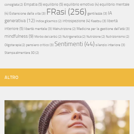
Empatia
(5)
equilibrio
(5)
equilibrio emotivo
(4)
equilibrio mentale
consigliata
(2)
FRasi
(256)
IA
(4)
Estensione della vita
(3)
gentilezza
(3)
generativa
(12)
introspezione
(4)
libertà
Kaatsu
(3)
Indice glicemico
(2)
interiore
(5)
libertà mentale
(3)
Medicina per la gestione dell'età
(3)
Malnutrizione
(2)
mindfulness
(9)
Morbo del caribù
(2)
Nutrigenetica
(2)
Nutrizione
(2)
Nutrizionismo
(2)
Sentimenti
(44)
pensiero critico
(3)
silenzio interiore
(3)
Oligoterapia
(2)
Stampa alimentare 3D
(2)
ALTRO