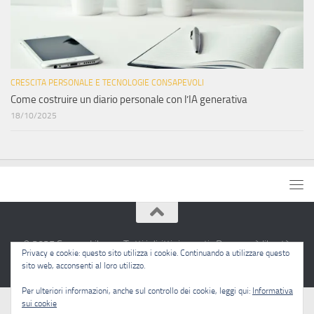
CRESCITA PERSONALE E TECNOLOGIE CONSAPEVOLI
Come costruire un diario personale con l’IA generativa
18/10/2025
© 2025 Sapere Libero · Tutti i diritti riservati · Pensare è libertà.
Privacy e cookie: questo sito utilizza i cookie. Continuando a utilizzare questo
sito web, acconsenti al loro utilizzo.
Per ulteriori informazioni, anche sul controllo dei cookie, leggi qui:
Informativa
sui cookie