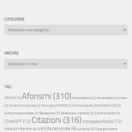
CATEGORIE
Categorie
ARCHIVI
Archivi
TAG
Aforismi
(310)
Aforimi
(4)
Alimentazione
(2)
Alimentazione forzata
autenticità
(5)
Antiossidante
(3)
(2)
Alimento funzionale
(2)
Alimurgia
(2)
AMDR
(2)
autoconsapevolezza
(3)
Benessere
(3)
benessere mentale
(3)
Cambiamento
(3)
Citazioni
(316)
ChatGPT
(12)
consapevolezza
(12)
crescita personale
(9)
crescita interiore
(4)
curiosità
(3)
Dose giornaliera