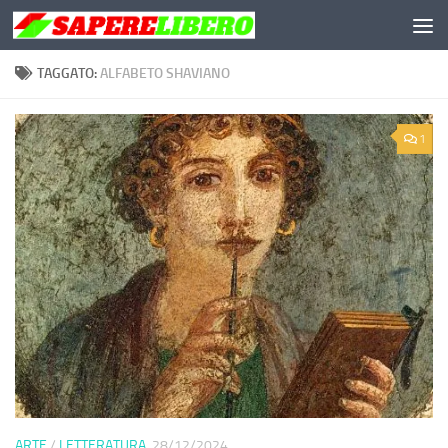
Salta al contenuto
TAGGATO:
ALFABETO SHAVIANO
1
ARTE
/
LETTERATURA
28/12/2024