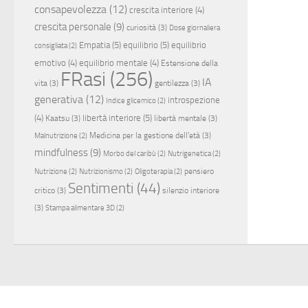
consapevolezza
(12)
crescita interiore
(4)
crescita personale
(9)
curiosità
(3)
Dose giornaliera
Empatia
(5)
equilibrio
(5)
equilibrio
consigliata
(2)
emotivo
(4)
equilibrio mentale
(4)
Estensione della
FRasi
(256)
IA
vita
(3)
gentilezza
(3)
generativa
(12)
introspezione
Indice glicemico
(2)
(4)
libertà interiore
(5)
Kaatsu
(3)
libertà mentale
(3)
Medicina per la gestione dell'età
(3)
Malnutrizione
(2)
mindfulness
(9)
Morbo del caribù
(2)
Nutrigenetica
(2)
pensiero
Nutrizione
(2)
Nutrizionismo
(2)
Oligoterapia
(2)
Sentimenti
(44)
critico
(3)
silenzio interiore
(3)
Stampa alimentare 3D
(2)