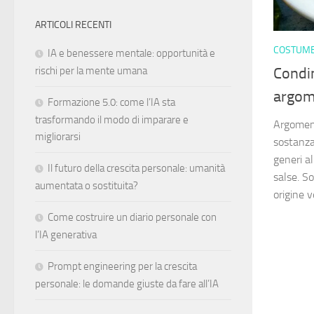
ARTICOLI RECENTI
COSTUME
IA e benessere mentale: opportunità e
Condim
rischi per la mente umana
argom
Formazione 5.0: come l’IA sta
trasformando il modo di imparare e
Argomen
migliorarsi
sostanza 
generi al
Il futuro della crescita personale: umanità
salse. S
aumentata o sostituita?
origine 
Come costruire un diario personale con
l’IA generativa
Prompt engineering per la crescita
personale: le domande giuste da fare all’IA