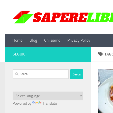
Salta al contenuto
Home
Blog
Chi siamo
Privacy Policy
SEGUICI:
TAG
Ricerca
per:
Powered by
Translate