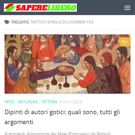
Salta al contenuto
TAGGATO:
TRITTICO (PAOLO DI GIOVANNI FEI)
1
ARTE
/
ARTI VISIVE
/
PITTURA
11/01/2025
Dipinti di autori gotici: quali sono, tutti gli
argomenti
Argomenti Adorazione dei Magi (Francesco da Rimini)