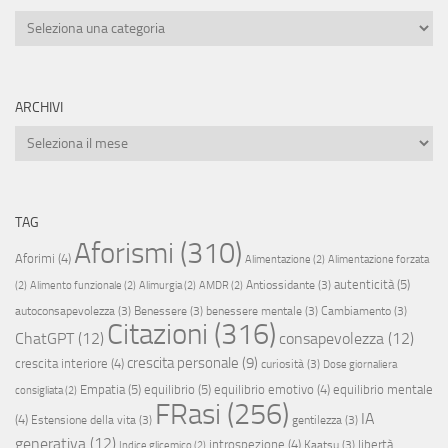
Categorie
ARCHIVI
Archivi
TAG
Aforismi
(310)
Aforimi
(4)
Alimentazione
(2)
Alimentazione forzata
autenticità
(5)
Antiossidante
(3)
(2)
Alimento funzionale
(2)
Alimurgia
(2)
AMDR
(2)
autoconsapevolezza
(3)
Benessere
(3)
benessere mentale
(3)
Cambiamento
(3)
Citazioni
(316)
ChatGPT
(12)
consapevolezza
(12)
crescita personale
(9)
crescita interiore
(4)
curiosità
(3)
Dose giornaliera
Empatia
(5)
equilibrio
(5)
equilibrio emotivo
(4)
equilibrio mentale
consigliata
(2)
FRasi
(256)
IA
(4)
Estensione della vita
(3)
gentilezza
(3)
generativa
(12)
introspezione
(4)
libertà
Kaatsu
(3)
Indice glicemico
(2)