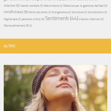
interiore
(5)
libertà mentale
(3)
Medicina per la gestione dell'età
(3)
Malnutrizione
(2)
mindfulness
(9)
Morbo del caribù
(2)
Nutrigenetica
(2)
Nutrizione
(2)
Nutrizionismo
(2)
Sentimenti
(44)
pensiero critico
(3)
silenzio interiore
(3)
Oligoterapia
(2)
Stampa alimentare 3D
(2)
ALTRO