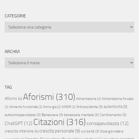
CATEGORIE
Categorie
ARCHIVI
Archivi
TAG
Aforismi
(310)
Aforimi
(4)
Alimentazione
(2)
Alimentazione forzata
autenticità
(5)
Antiossidante
(3)
(2)
Alimento funzionale
(2)
Alimurgia
(2)
AMDR
(2)
autoconsapevolezza
(3)
Benessere
(3)
benessere mentale
(3)
Cambiamento
(3)
Citazioni
(316)
ChatGPT
(12)
consapevolezza
(12)
crescita personale
(9)
crescita interiore
(4)
curiosità
(3)
Dose giornaliera