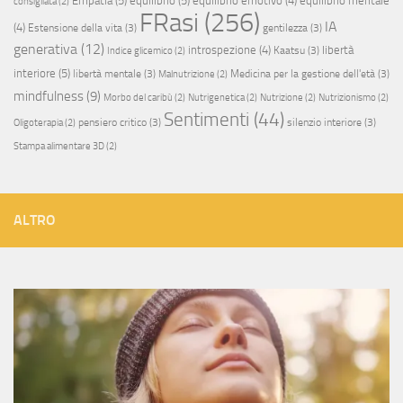
Empatia
(5)
equilibrio
(5)
equilibrio emotivo
(4)
equilibrio mentale
consigliata
(2)
FRasi
(256)
IA
(4)
Estensione della vita
(3)
gentilezza
(3)
generativa
(12)
introspezione
(4)
libertà
Kaatsu
(3)
Indice glicemico
(2)
interiore
(5)
libertà mentale
(3)
Medicina per la gestione dell'età
(3)
Malnutrizione
(2)
mindfulness
(9)
Morbo del caribù
(2)
Nutrigenetica
(2)
Nutrizione
(2)
Nutrizionismo
(2)
Sentimenti
(44)
pensiero critico
(3)
silenzio interiore
(3)
Oligoterapia
(2)
Stampa alimentare 3D
(2)
ALTRO