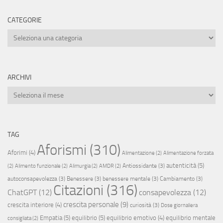
CATEGORIE
Categorie
ARCHIVI
Archivi
TAG
Aforismi
(310)
Aforimi
(4)
Alimentazione
(2)
Alimentazione forzata
autenticità
(5)
Antiossidante
(3)
(2)
Alimento funzionale
(2)
Alimurgia
(2)
AMDR
(2)
autoconsapevolezza
(3)
Benessere
(3)
benessere mentale
(3)
Cambiamento
(3)
Citazioni
(316)
ChatGPT
(12)
consapevolezza
(12)
crescita personale
(9)
crescita interiore
(4)
curiosità
(3)
Dose giornaliera
Empatia
(5)
equilibrio
(5)
equilibrio emotivo
(4)
equilibrio mentale
consigliata
(2)