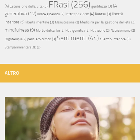
FRasi
(256)
IA
(4)
Estensione della vita
(3)
gentilezza
(3)
generativa
(12)
introspezione
(4)
libertà
Kaatsu
(3)
Indice glicemico
(2)
interiore
(5)
libertà mentale
(3)
Medicina per la gestione dell'età
(3)
Malnutrizione
(2)
mindfulness
(9)
Morbo del caribù
(2)
Nutrigenetica
(2)
Nutrizione
(2)
Nutrizionismo
(2)
Sentimenti
(44)
pensiero critico
(3)
silenzio interiore
(3)
Oligoterapia
(2)
Stampa alimentare 3D
(2)
ALTRO