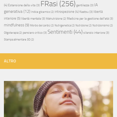
FRasi
(256)
IA
(4)
Estensione della vita
(3)
gentilezza
(3)
generativa
(12)
introspezione
(4)
libertà
Kaatsu
(3)
Indice glicemico
(2)
interiore
(5)
libertà mentale
(3)
Medicina per la gestione dell'età
(3)
Malnutrizione
(2)
mindfulness
(9)
Morbo del caribù
(2)
Nutrigenetica
(2)
Nutrizione
(2)
Nutrizionismo
(2)
Sentimenti
(44)
pensiero critico
(3)
silenzio interiore
(3)
Oligoterapia
(2)
Stampa alimentare 3D
(2)
ALTRO