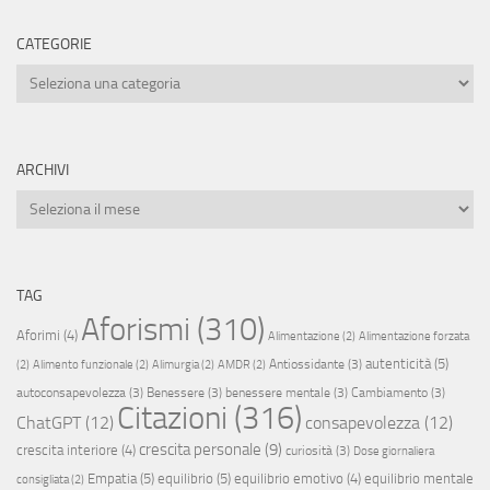
CATEGORIE
Categorie
ARCHIVI
Archivi
TAG
Aforismi
(310)
Aforimi
(4)
Alimentazione
(2)
Alimentazione forzata
autenticità
(5)
Antiossidante
(3)
(2)
Alimento funzionale
(2)
Alimurgia
(2)
AMDR
(2)
autoconsapevolezza
(3)
Benessere
(3)
benessere mentale
(3)
Cambiamento
(3)
Citazioni
(316)
ChatGPT
(12)
consapevolezza
(12)
crescita personale
(9)
crescita interiore
(4)
curiosità
(3)
Dose giornaliera
Empatia
(5)
equilibrio
(5)
equilibrio emotivo
(4)
equilibrio mentale
consigliata
(2)